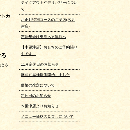
テイクアウトやデリバリーについ
て
ントカ
お正月特別コースのご案内(木更
津店)
忘新年会は東洋木更津店へ
【木更津店】おせちのご予約賜り
中です。
ごろ
11月定休日のお知らせ
効とさ
麻婆豆腐麺提供開始しました
価格の改定について
定休日のお知らせ
木更津店よりお知らせ
メニュー価格の見直しについて