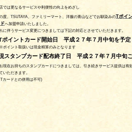
店では更なるサービスや利便性の向上をめざし
Tポイ
の度、TSUTAYA、ファミリーマート、洋服の青山などでお馴染みの
ド
へ加盟申請
いたしました。
れに伴うサービス変更につきましては下記の対応とさせていただきます。
●Tポイントカード開始日 平成２７年７月中旬を予定
ポイント取扱いは現金精算のみとなります
●現スタンプカード配布終了日 平成２７年７月中旬
お現在お持ちのスタンプカードにつきましては、引き続きサービス提供は有
ていただきます。
※Tカードとの併用は不可)