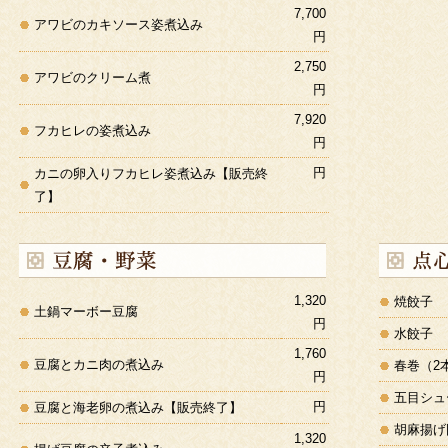
7,700
アワビのカキソース姿煮込み
円
2,750
アワビのクリーム煮
円
7,920
フカヒレの姿煮込み
円
円
カニの卵入りフカヒレ姿煮込み【販売終
了】
1,320
焼餃子
土鍋マーボー豆腐
円
水餃子
1,760
豆腐とカニ肉の煮込み
春巻（2
円
五目シュ
円
豆腐と海老卵の煮込み【販売終了】
胡麻揚げ
1,320