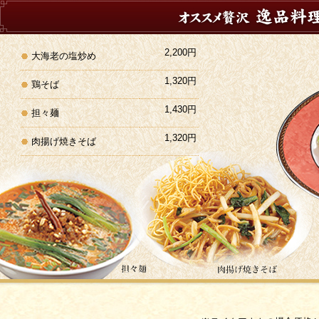
2,200円
大海老の塩炒め
1,320円
鶏そば
1,430円
担々麺
1,320円
肉揚げ焼きそば