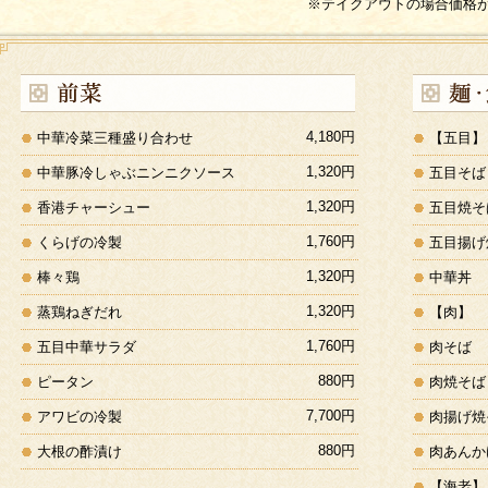
※テイクアウトの場合価格
4,180円
中華冷菜三種盛り合わせ
【五目】
1,320円
中華豚冷しゃぶニンニクソース
五目そば
1,320円
香港チャーシュー
五目焼そ
1,760円
くらげの冷製
五目揚げ
1,320円
棒々鶏
中華丼
1,320円
蒸鶏ねぎだれ
【肉】
1,760円
五目中華サラダ
肉そば
880円
ピータン
肉焼そば
7,700円
アワビの冷製
肉揚げ焼
880円
大根の酢漬け
肉あんか
【海老】