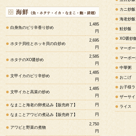
カニ炒飯
海老炒飯
1,485
白身魚のピリ辛香り炒め
鮭炒飯
円
XO醤炒
2,695
ホタテ貝柱とホッキ貝の白炒め
円
マーボー
2,585
マーボー
ホタテのXO醤炒め
円
中華粥
1,485
文甲イカのピリ辛炒め
おこげ
円
お子様ラ
1,485
文甲イカと高菜の炒め
円
ザーサイ
円
なまこと海老の卵煮込み【販売終了】
ライス
円
なまことアワビの煮込み【販売終了】
2,750
アワビと野菜の煮物
円