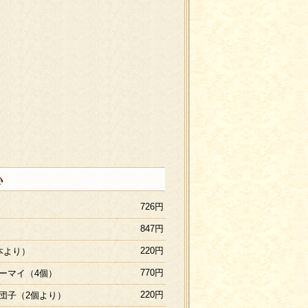
726円
847円
220円
本より）
770円
ーマイ（4個）
220円
団子（2個より）