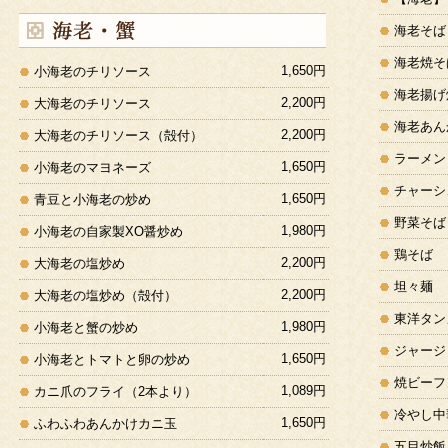
海老そば
海老焼そ
1,650円
小海老のチリソース
海老揚げ
2,200円
大海老のチリソース
海老あん
2,200円
大海老のチリソース（殻付）
ラーメン
1,650円
小海老のマヨネーズ
チャーシ
1,650円
青豆と小海老の炒め
野菜そば
1,980円
小海老の自家製XO醤炒め
鶏そば
2,200円
大海老の塩炒め
坦々麺
2,200円
大海老の塩炒め（殻付）
東洋タン
1,980円
小海老と蟹の炒め
ジャージ
1,650円
小海老とトマトと卵の炒め
焼ビーフ
1,089円
カニ爪のフライ（2本より）
冷やし中
1,650円
ふわふわあんかけカニ玉
五目炒飯