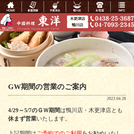
GW期間の営業のご案内
2023.04.28
4/29～5/7のＧＷ期間
は鴨川店・木更津店とも
休まず営業
いたします。
上記期間は
ご予約でのご利用
をお勧めいたし