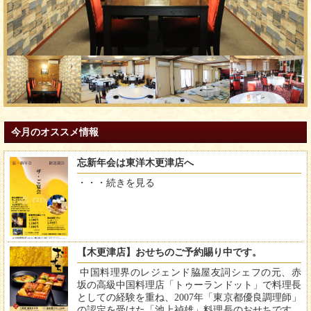
今月のオススメ情報
忘新年会は東洋木更津店へ
・・・
続きを見る
【木更津店】おせちのご予約賜り中です。
中国料理界のレジェンド脇屋友詞シェフの元、赤
坂の高級中国料理店「トゥーランドット」で料理長
としての経験を重ね、2007年「東京都優良調理師」
の認定を受けた「池上禎雄」料理長のおせちです。