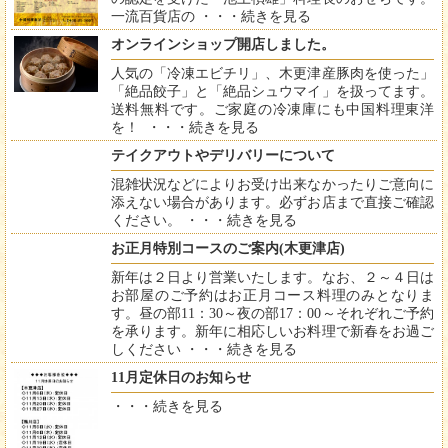
一流百貨店の ・・・
続きを見る
オンラインショップ開店しました。
人気の「冷凍エビチリ」、木更津産豚肉を使った」
「絶品餃子」と「絶品シュウマイ」を扱ってます。
送料無料です。ご家庭の冷凍庫にも中国料理東洋
を！ ・・・
続きを見る
テイクアウトやデリバリーについて
混雑状況などによりお受け出来なかったりご意向に
添えない場合があります。必ずお店まで直接ご確認
ください。 ・・・
続きを見る
お正月特別コースのご案内(木更津店)
新年は２日より営業いたします。なお、２～４日は
お部屋のご予約はお正月コース料理のみとなりま
す。昼の部11：30～夜の部17：00～それぞれご予約
を承ります。新年に相応しいお料理で新春をお過ご
しください ・・・
続きを見る
11月定休日のお知らせ
・・・
続きを見る