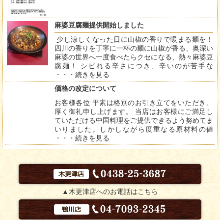
麻婆豆腐麺提供開始しました
少し涼しくなった日に山椒の香りで暖まる麺を！
四川の香りを丁寧に一杯の麺に山椒が香る、奥深い
麻婆の世界へ一度食べたらクセになる、熱々麻婆豆
腐麺！ シビれる辛さにつき、辛いのが苦手な
・・・
続きを見る
価格の改定について
お客様各位 平素は格別のお引き立てをいただき、
厚く御礼申し上げます。 当店はお客様にご満足し
ていただける中国料理をご提供できるよう努めてま
いりました。しかしながら度重なる原材料の値
・・・
続きを見る
▲木更津店へのお電話はこちら