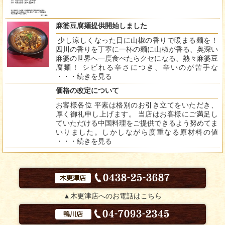
麻婆豆腐麺提供開始しました
少し涼しくなった日に山椒の香りで暖まる麺を！
四川の香りを丁寧に一杯の麺に山椒が香る、奥深い
麻婆の世界へ一度食べたらクセになる、熱々麻婆豆
腐麺！ シビれる辛さにつき、辛いのが苦手な
・・・
続きを見る
価格の改定について
お客様各位 平素は格別のお引き立てをいただき、
厚く御礼申し上げます。 当店はお客様にご満足し
ていただける中国料理をご提供できるよう努めてま
いりました。しかしながら度重なる原材料の値
・・・
続きを見る
▲木更津店へのお電話はこちら