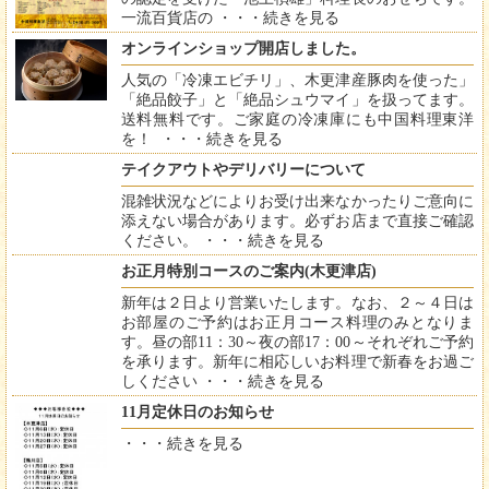
一流百貨店の ・・・
続きを見る
オンラインショップ開店しました。
人気の「冷凍エビチリ」、木更津産豚肉を使った」
「絶品餃子」と「絶品シュウマイ」を扱ってます。
送料無料です。ご家庭の冷凍庫にも中国料理東洋
を！ ・・・
続きを見る
テイクアウトやデリバリーについて
混雑状況などによりお受け出来なかったりご意向に
添えない場合があります。必ずお店まで直接ご確認
ください。 ・・・
続きを見る
お正月特別コースのご案内(木更津店)
新年は２日より営業いたします。なお、２～４日は
お部屋のご予約はお正月コース料理のみとなりま
す。昼の部11：30～夜の部17：00～それぞれご予約
を承ります。新年に相応しいお料理で新春をお過ご
しください ・・・
続きを見る
11月定休日のお知らせ
・・・
続きを見る