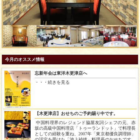
今月のオススメ情報
忘新年会は東洋木更津店へ
・・・
続きを見る
【木更津店】おせちのご予約賜り中です。
中国料理界のレジェンド脇屋友詞シェフの元、赤
坂の高級中国料理店「トゥーランドット」で料理長
としての経験を重ね、2007年「東京都優良調理師」
の認定を受けた「池上禎雄」料理長のおせちです。