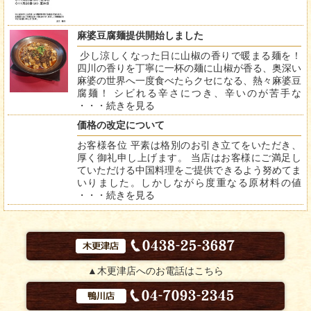
麻婆豆腐麺提供開始しました
少し涼しくなった日に山椒の香りで暖まる麺を！
四川の香りを丁寧に一杯の麺に山椒が香る、奥深い
麻婆の世界へ一度食べたらクセになる、熱々麻婆豆
腐麺！ シビれる辛さにつき、辛いのが苦手な
・・・
続きを見る
価格の改定について
お客様各位 平素は格別のお引き立てをいただき、
厚く御礼申し上げます。 当店はお客様にご満足し
ていただける中国料理をご提供できるよう努めてま
いりました。しかしながら度重なる原材料の値
・・・
続きを見る
▲木更津店へのお電話はこちら