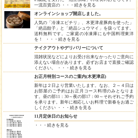
一流百貨店の ・・・
続きを見る
オンラインショップ開店しました。
人気の「冷凍エビチリ」、木更津産豚肉を使った」
「絶品餃子」と「絶品シュウマイ」を扱ってます。
送料無料です。ご家庭の冷凍庫にも中国料理東洋
を！ ・・・
続きを見る
テイクアウトやデリバリーについて
混雑状況などによりお受け出来なかったりご意向に
添えない場合があります。必ずお店まで直接ご確認
ください。 ・・・
続きを見る
お正月特別コースのご案内(木更津店)
新年は２日より営業いたします。なお、２～４日は
お部屋のご予約はお正月コース料理のみとなりま
す。昼の部11：30～夜の部17：00～それぞれご予約
を承ります。新年に相応しいお料理で新春をお過ご
しください ・・・
続きを見る
11月定休日のお知らせ
・・・
続きを見る