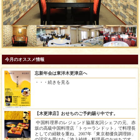
今月のオススメ情報
忘新年会は東洋木更津店へ
・・・
続きを見る
【木更津店】おせちのご予約賜り中です。
中国料理界のレジェンド脇屋友詞シェフの元、赤
坂の高級中国料理店「トゥーランドット」で料理長
としての経験を重ね、2007年「東京都優良調理師」
の認定を受けた「池上禎雄」料理長のおせちです。