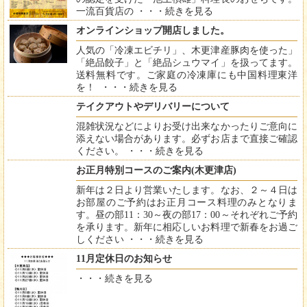
一流百貨店の ・・・
続きを見る
オンラインショップ開店しました。
人気の「冷凍エビチリ」、木更津産豚肉を使った」
「絶品餃子」と「絶品シュウマイ」を扱ってます。
送料無料です。ご家庭の冷凍庫にも中国料理東洋
を！ ・・・
続きを見る
テイクアウトやデリバリーについて
混雑状況などによりお受け出来なかったりご意向に
添えない場合があります。必ずお店まで直接ご確認
ください。 ・・・
続きを見る
お正月特別コースのご案内(木更津店)
新年は２日より営業いたします。なお、２～４日は
お部屋のご予約はお正月コース料理のみとなりま
す。昼の部11：30～夜の部17：00～それぞれご予約
を承ります。新年に相応しいお料理で新春をお過ご
しください ・・・
続きを見る
11月定休日のお知らせ
・・・
続きを見る