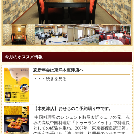
今月のオススメ情報
忘新年会は東洋木更津店へ
・・・
続きを見る
【木更津店】おせちのご予約賜り中です。
中国料理界のレジェンド脇屋友詞シェフの元、赤
坂の高級中国料理店「トゥーランドット」で料理長
としての経験を重ね、2007年「東京都優良調理師」
の認定を受けた「池上禎雄」料理長のおせちです。