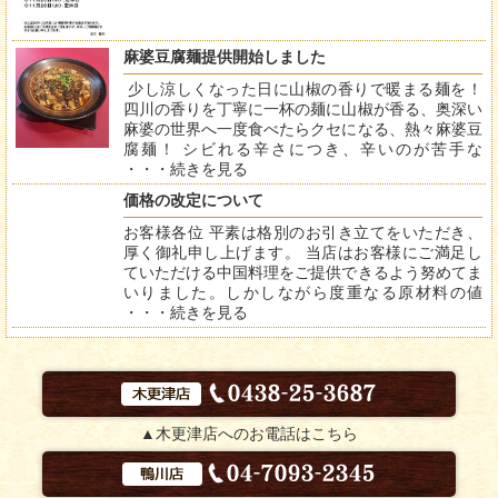
麻婆豆腐麺提供開始しました
少し涼しくなった日に山椒の香りで暖まる麺を！
四川の香りを丁寧に一杯の麺に山椒が香る、奥深い
麻婆の世界へ一度食べたらクセになる、熱々麻婆豆
腐麺！ シビれる辛さにつき、辛いのが苦手な
・・・
続きを見る
価格の改定について
お客様各位 平素は格別のお引き立てをいただき、
厚く御礼申し上げます。 当店はお客様にご満足し
ていただける中国料理をご提供できるよう努めてま
いりました。しかしながら度重なる原材料の値
・・・
続きを見る
▲木更津店へのお電話はこちら