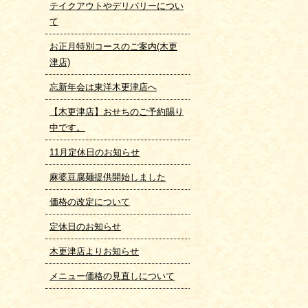
テイクアウトやデリバリーについ
て
お正月特別コースのご案内(木更
津店)
忘新年会は東洋木更津店へ
【木更津店】おせちのご予約賜り
中です。
11月定休日のお知らせ
麻婆豆腐麺提供開始しました
価格の改定について
定休日のお知らせ
木更津店よりお知らせ
メニュー価格の見直しについて