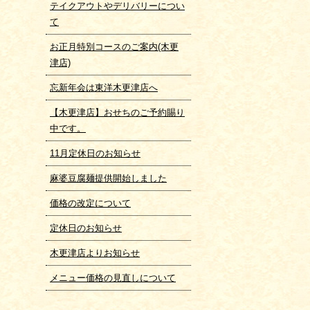
テイクアウトやデリバリーについ
て
お正月特別コースのご案内(木更
津店)
忘新年会は東洋木更津店へ
【木更津店】おせちのご予約賜り
中です。
11月定休日のお知らせ
麻婆豆腐麺提供開始しました
価格の改定について
定休日のお知らせ
木更津店よりお知らせ
メニュー価格の見直しについて