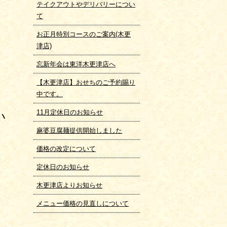
テイクアウトやデリバリーについ
て
お正月特別コースのご案内(木更
津店)
忘新年会は東洋木更津店へ
【木更津店】おせちのご予約賜り
中です。
11月定休日のお知らせ
い
麻婆豆腐麺提供開始しました
価格の改定について
定休日のお知らせ
ま
木更津店よりお知らせ
メニュー価格の見直しについて