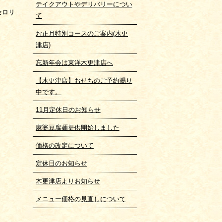
テイクアウトやデリバリーについ
セロリ
て
お正月特別コースのご案内(木更
津店)
忘新年会は東洋木更津店へ
【木更津店】おせちのご予約賜り
中です。
11月定休日のお知らせ
麻婆豆腐麺提供開始しました
価格の改定について
定休日のお知らせ
木更津店よりお知らせ
メニュー価格の見直しについて